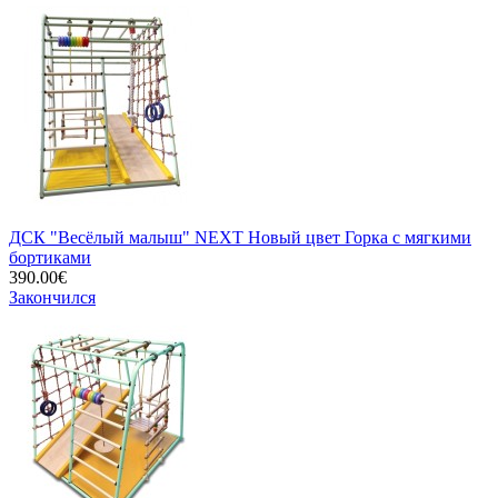
ДСК "Весёлый малыш" NEXT Новый цвет Горка с мягкими
бортиками
390.00€
Закончился