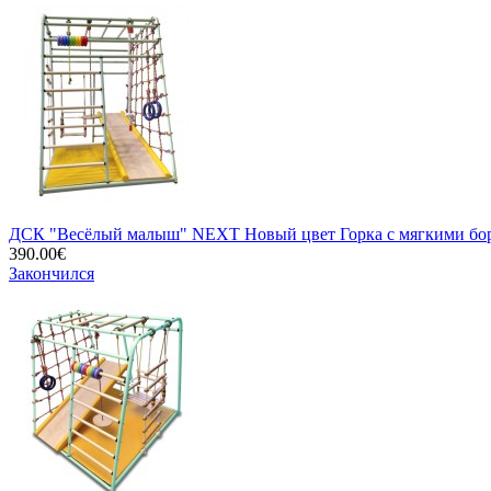
ДСК "Весёлый малыш" NEXT Новый цвет Горка с мягкими бо
390.00€
Закончился